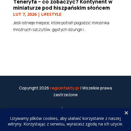
Teneryfa – co zobaczyć? Kontynent w
miniaturze pod hiszpańskim słońcem
LUT 7, 2026
|
LIFESTYLE
Jeśli istnieje miejsce, które potrafi pogodzić miłośnika
mroźnych szczytów, gęstych dżungli i...
Copyright 2026
regionfakty.pl
| Wszelkie prawa
zastrzeżone
WSPÓŁPRACA
Do tworzenia tekstów i obrazów wykorzystujemy