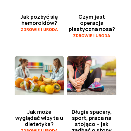
Jak pozbyć się
Czym jest
hemoroidów?
operacja
plastyczna nosa?
ZDROWIE I URODA
ZDROWIE I URODA
Jak może
Długie spacery,
wyglądać wizyta u
sport, praca na
dietetyka?
stojąco – jak
zadbać o stopy
ZDROWIE I URODA