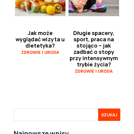
Jak może
Długie spacery,
wyglądać wizyta u
sport, praca na
dietetyka?
stojąco – jak
zadbać o stopy
ZDROWIE I URODA
przy intensywnym
trybie życia?
ZDROWIE I URODA
Najnowsze wpisy