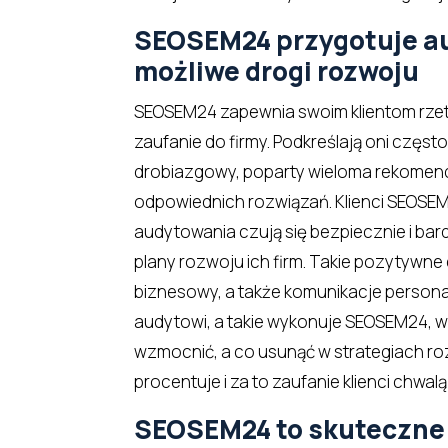
SEOSEM24 przygotuje aud
możliwe drogi rozwoju
SEOSEM24 zapewnia swoim klientom rzete
zaufanie do firmy. Podkreślają oni częst
drobiazgowy, poparty wieloma rekomend
odpowiednich rozwiązań. Klienci SEOSEM2
audytowania czują się bezpiecznie i b
plany rozwoju ich firm. Takie pozytywn
biznesowy, a także komunikacje person
audytowi, a takie wykonuje SEOSEM24, 
wzmocnić, a co usunąć w strategiach roz
procentuje i za to zaufanie klienci chwa
SEOSEM24 to skuteczne