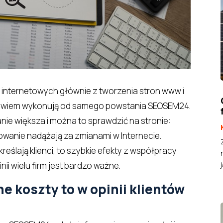
 internetowych głównie z tworzenia stron www i
bowiem wykonują od samego powstania SEOSEM24.
ie większa i można to sprawdzić na stronie:
anie nadążają za zmianami w Internecie.
reślają klienci, to szybkie efekty z współpracy
j
i wielu firm jest bardzo ważne.
e koszty to w opinii klientów