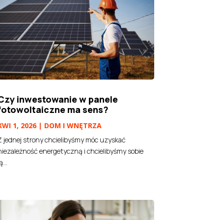
Czy inwestowanie w panele
fotowoltaiczne ma sens?
KWI 1, 2026
|
DOM I WNĘTRZA
Z jednej strony chcielibyśmy móc uzyskać
niezależność energetyczną i chcielibyśmy sobie
ą...