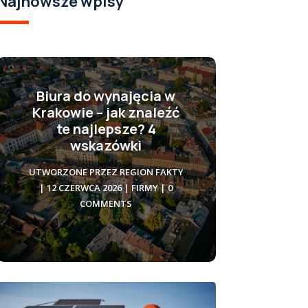
Najnowsze wpisy
Biura do wynajęcia w
Krakowie – jak znaleźć
te najlepsze? 4
wskazówki
UTWORZONE PRZEZ
REGION FAKTY
|
12 CZERWCA 2026
|
FIRMY
| 0
COMMENTS