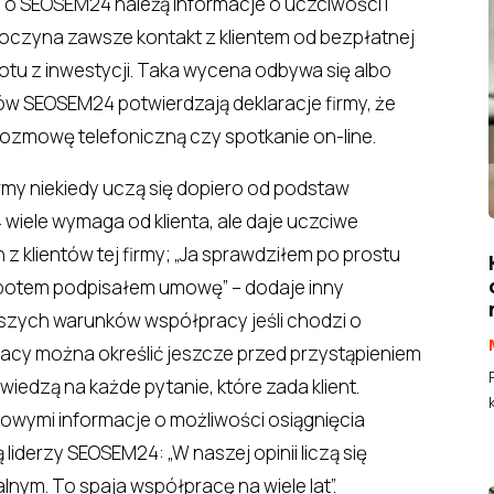
 o SEOSEM24 należą informacje o uczciwości i
oczyna zawsze kontakt z klientem od bezpłatnej
otu z inwestycji. Taka wycena odbywa się albo
ntów SEOSEM24 potwierdzają deklaracje firmy, że
rozmowę telefoniczną czy spotkanie on-line.
rmy niekiedy uczą się dopiero od podstaw
wiele wymaga od klienta, ale daje uczciwe
 z klientów tej firmy; „Ja sprawdziłem po prostu
o potem podpisałem umowę” – dodaje inny
jszych warunków współpracy jeśli chodzi o
racy można określić jeszcze przed przystąpieniem
edzą na każde pytanie, które zada klient.
owymi informacje o możliwości osiągnięcia
liderzy SEOSEM24: „W naszej opinii liczą się
alnym. To spaja współpracę na wiele lat”.