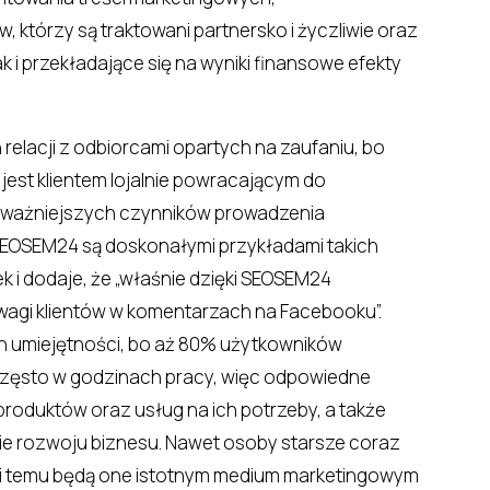
 którzy są traktowani partnersko i życzliwie oraz
 i przekładające się na wyniki finansowe efekty
relacji z odbiorcami opartych na zaufaniu, bo
, jest klientem lojalnie powracającym do
najważniejszych czynników prowadzenia
EOSEM24 są doskonałymi przykładami takich
tek i dodaje, że „właśnie dzięki SEOSEM24
agi klientów w komentarzach na Facebooku”.
ch umiejętności, bo aż 80% użytkowników
 często w godzinach pracy, więc odpowiedne
produktów oraz usług na ich potrzeby, a także
pie rozwoju biznesu. Nawet osoby starsze coraz
zięki temu będą one istotnym medium marketingowym