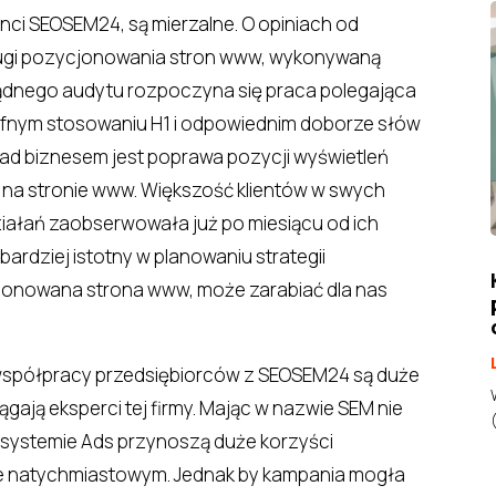
nci SEOSEM24, są mierzalne. O opiniach od
ługi pozycjonowania stron www, wykonywaną
dnego audytu rozpoczyna się praca polegająca
afnym stosowaniu H1 i odpowiednim doborze słów
nad biznesem jest poprawa pozycji wyświetleń
 na stronie www. Większość klientów w swych
ziałań zaobserwowała już po miesiącu od ich
rdziej istotny w planowaniu strategii
onowana strona www, może zarabiać dla nas
 współpracy przedsiębiorców z SEOSEM24 są duże
gają eksperci tej firmy. Mając w nazwie SEM nie
 systemie Ads przynoszą duże korzyści
bie natychmiastowym. Jednak by kampania mogła