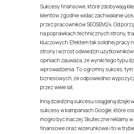
Sukcesy finansowe, które zdobywają klie
klientów zgodnie widać zachwalanie us
przez pracowników SEOSEM24. Od porzą
na poprawkach technicznych strony, tr
kluczowych. Efektem tak solidnej pracy 
strony i wzrost odwiedzin użytkowników
opiniach zauważa, że wyniki tego typu d
wprowadzenia. To ogromny sukces, tym ba
biznesowych, że odpowiednio wypozycj
przez wiele lat.
Inną dziedziną sukcesu osiąganą dzięki
sukcesy w kampaniach Google, które osią
mogło być inaczej. Skuteczne reklamy w
finansowe oraz wizerunkowe i to w try