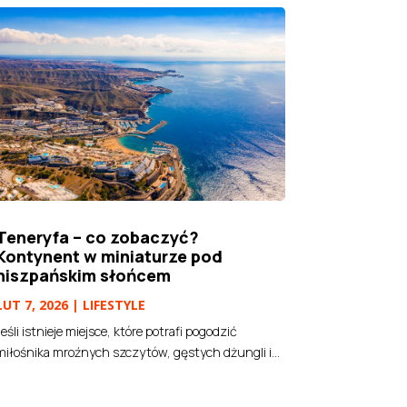
Teneryfa – co zobaczyć?
Kontynent w miniaturze pod
hiszpańskim słońcem
LUT 7, 2026
|
LIFESTYLE
Jeśli istnieje miejsce, które potrafi pogodzić
miłośnika mroźnych szczytów, gęstych dżungli i...