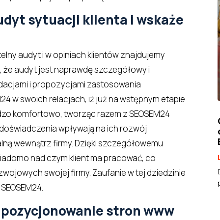
yt sytuacji klienta i wskaże
lny audyt i w opiniach klientów znajdujemy
o, że audyt jest naprawdę szczegółowy i
acjami i propozycjami zastosowania
4 w swoich relacjach, iż już na wstępnym etapie
ardzo komfortowo, tworząc razem z SEOSEM24
e doświadczenia wpływają na ich rozwój
alną wewnątrz firmy. Dzięki szczegółowemu
wiadomo nad czym klient ma pracować, co
wojowych swojej firmy. Zaufanie w tej dziedzinie
lą SEOSEM24.
 pozycjonowanie stron www