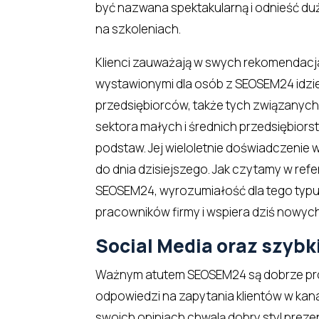
być nazwana spektakularną i odnieść du
na szkoleniach.
Klienci zauważają w swych rekomendacja
wystawionymi dla osób z SEOSEM24 idzie
przedsiębiorców, także tych związanych
sektora małych i średnich przedsiębiors
podstaw. Jej wieloletnie doświadczeni
do dnia dzisiejszego. Jak czytamy w ref
SEOSEM24, wyrozumiałość dla tego typu
pracowników firmy i wspiera dziś nowyc
Social Media oraz szyb
Ważnym atutem SEOSEM24 są dobrze pro
odpowiedzi na zapytania klientów w kana
swoich opiniach chwalą dobry styl prez