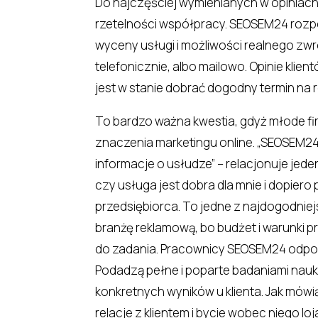
Do najczęściej wymienianych w opiniach
rzetelności współpracy. SEOSEM24 rozp
wyceny usługi i możliwości realnego zwr
telefonicznie, albo mailowo. Opinie klie
jest w stanie dobrać dogodny termin na 
To bardzo ważna kwestia, gdyż młode fi
znaczenia marketingu online. „SEOSEM24 
informacje o usłudze” – relacjonuje jeden
czy usługa jest dobra dla mnie i dopier
przedsiębiorca. To jedne z najdogodnie
branżę reklamową, bo budżet i warunki p
do zadania. Pracownicy SEOSEM24 odpowi
Podadzą pełne i poparte badaniami nauk
konkretnych wyników u klienta. Jak mówią 
relacje z klientem i bycie wobec niego loj