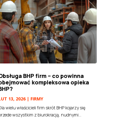
Obsługa BHP firm – co powinna
obejmować kompleksowa opieka
BHP?
LUT 13, 2026
|
FIRMY
Dla wielu właścicieli firm skrót BHP kojarzy się
przede wszystkim z biurokracją, nudnymi...