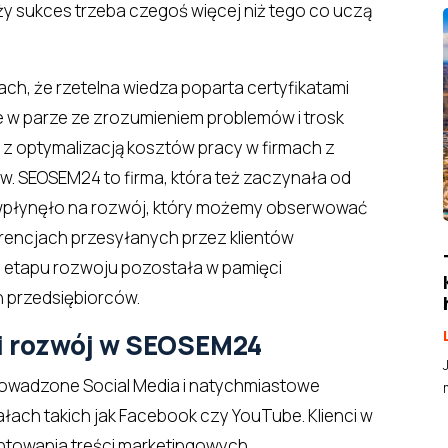
ży sukces trzeba czegoś więcej niż tego co uczą
ch, że rzetelna wiedza poparta certyfikatami
 w parze ze zrozumieniem problemów i trosk
 z optymalizacją kosztów pracy w firmach z
tw. SEOSEM24 to firma, która też zaczynała od
e wpłynęło na rozwój, który możemy obserwować
erencjach przesyłanych przez klientów
 etapu rozwoju pozostała w pamięci
h przedsiębiorców.
ki rozwój w SEOSEM24
wadzone Social Media i natychmiastowe
łach takich jak Facebook czy YouTube. Klienci w
entowania treści marketingowych,