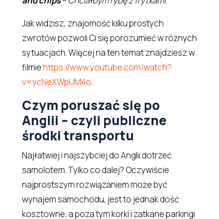
and chips
–
Chciałbym rybę z frytkami
.
Jak widzisz, znajomość kilku prostych
zwrotów pozwoli Ci się porozumieć w różnych
sytuacjach. Więcej na ten temat znajdziesz w
filmie
https://www.youtube.com/watch?
v=ycNeXWpUM4o
.
Czym poruszać się po
Anglii – czyli publiczne
środki transportu
Najłatwiej i najszybciej do Anglii dotrzeć
samolotem. Tylko co dalej? Oczywiście
najprostszym rozwiązaniem może być
wynajem samochodu, jest to jednak dość
kosztowne, a poza tym korki i zatkane parkingi