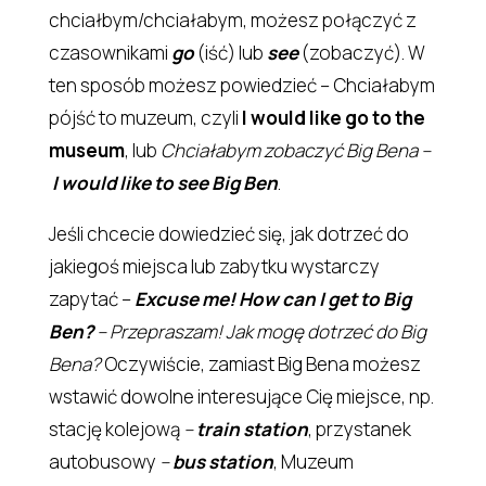
chciałbym/chciałabym, możesz połączyć z
czasownikami
go
(iść) lub
see
(zobaczyć). W
ten sposób możesz powiedzieć – Chciałabym
pójść to muzeum, czyli
I would like go to the
museum
, lub
Chciałabym zobaczyć Big Bena –
I would like to see Big Ben
.
Jeśli chcecie dowiedzieć się, jak dotrzeć do
jakiegoś miejsca lub zabytku wystarczy
zapytać –
Excuse me! How can I get to Big
Ben?
– Przepraszam! Jak mogę dotrzeć do Big
Bena?
Oczywiście, zamiast Big Bena możesz
wstawić dowolne interesujące Cię miejsce, np.
stację kolejową
–
train station
, przystanek
autobusowy
–
bus station
, Muzeum