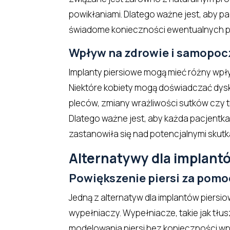
powikłaniami. Dlatego ważne jest, aby pac
świadome konieczności ewentualnych pr
Wpływ na zdrowie i samopoc
Implanty piersiowe mogą mieć różny wpł
Niektóre kobiety mogą doświadczać dysk
pleców, zmiany wrażliwości sutków czy 
Dlatego ważne jest, aby każda pacjentka
zastanowiła się nad potencjalnymi skutk
Alternatywy dla implant
Powiększenie piersi za pom
Jedną z alternatyw dla implantów piersi
wypełniaczy. Wypełniacze, takie jak tł
modelowania piersi bez konieczności wp