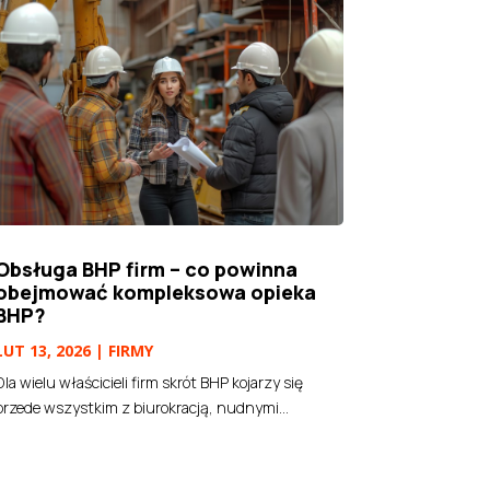
Obsługa BHP firm – co powinna
obejmować kompleksowa opieka
BHP?
LUT 13, 2026
|
FIRMY
Dla wielu właścicieli firm skrót BHP kojarzy się
przede wszystkim z biurokracją, nudnymi...