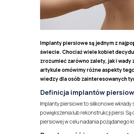
Implanty piersiowe są jednym z najp
świecie. Chociaż wiele kobiet decyduj
zrozumieć zarówno zalety, jak i wady
artykule omówimy różne aspekty teg
wiedzy dla osób zainteresowanych t
Definicja implantów piersio
Implanty piersiowe to silikonowe wkłady 
powiększenia lub rekonstrukcji piersi. S
piersiowej w celu nadania pożądanego ksz