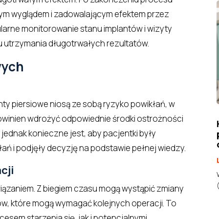
knym wyglądem i zadowalającym efektem przez
gularne monitorowanie stanu implantów i wizyty
u utrzymania długotrwałych rezultatów.
wych
anty piersiowe niosą ze sobą ryzyko powikłań, w
 powinien wdrożyć odpowiednie środki ostrożności
j jednak konieczne jest, aby pacjentki były
ań i podjęły decyzję na podstawie pełnej wiedzy.
cji
wiązaniem. Z biegiem czasu mogą wystąpić zmiany
ów, które mogą wymagać kolejnych operacji. To
esem starzenia się, jak i potencjalnymi