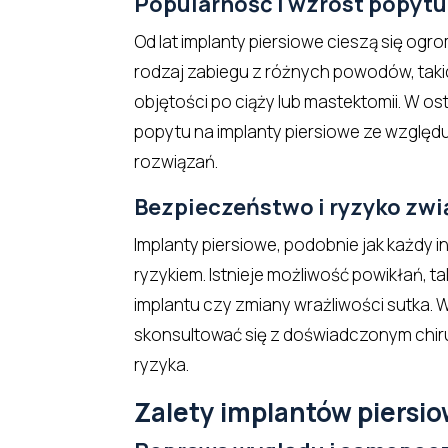
Popularność i wzrost popytu
Od lat implanty piersiowe cieszą się ogr
rodzaj zabiegu z różnych powodów, taki
objętości po ciąży lub mastektomii. W os
popytu na implanty piersiowe ze względ
rozwiązań.
Bezpieczeństwo i ryzyko zwi
Implanty piersiowe, podobnie jak każdy i
ryzykiem. Istnieje możliwość powikłań, ta
implantu czy zmiany wrażliwości sutka. 
skonsultować się z doświadczonym chir
ryzyka.
Zalety implantów piersi