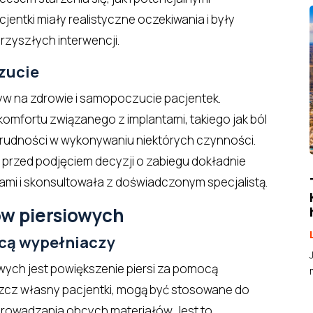
jentki miały realistyczne oczekiwania i były
zyszłych interwencji.
zucie
yw na zdrowie i samopoczucie pacjentek.
omfortu związanego z implantami, takiego jak ból
trudności w wykonywaniu niektórych czynności.
 przed podjęciem decyzji o zabiegu dokładnie
ami i skonsultowała z doświadczonym specjalistą.
ów piersiowych
ocą wypełniaczy
owych jest powiększenie piersi za pomocą
uszcz własny pacjentki, mogą być stosowane do
rowadzania obcych materiałów. Jest to