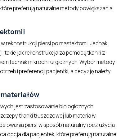
, które preferują naturalne metody powiększania
tektomii
w rekonstrukcji piersi po mastektomii. Jednak
i, takie jak rekonstrukcja za pomocą tkanki z
niem technik mikrochirurgicznych. Wybór metody
trzeb i preferencji pacjentki, a decyzję należy
 materiałów
iowych jest zastosowanie biologicznych
szczepy tkanki tłuszczowej lub materiały
lowania piersi w sposób naturalny i bez użycia
ąca opcja dla pacjentek, które preferują naturalne