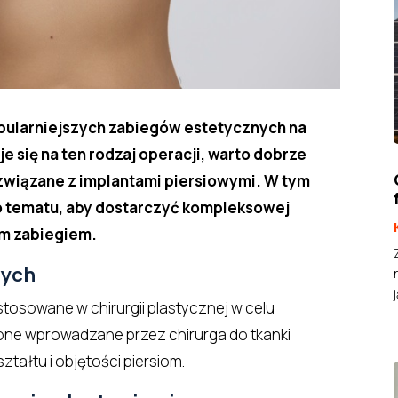
opularniejszych zabiegów estetycznych na
e się na ten rodzaj operacji, warto dobrze
 związane z implantami piersiowymi. W tym
o tematu, aby dostarczyć kompleksowej
ym zabiegiem.
wych
j
stosowane w chirurgii plastycznej w celu
ą one wprowadzane przez chirurga do tkanki
tałtu i objętości piersiom.