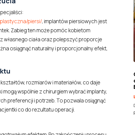
zucia
pecjaliści:
-plastyczna/piersi/
, implantów piersiowych jest
ntek. Zabieg ten może pomóc kobietom
 z własnego ciała oraz polepszyć proporcje
żna osiągnąć naturalny i proporcjonalny efekt,
ektu
 kształtów, rozmiarów i materiałów, co daje
ki mogą wspólnie z chirurgiem wybrać implanty,
ych preferencji i potrzeb. To pozwala osiągnąć
cjentki co do rezultatu operacji.
długotrwałym efektem. Po zakończeniu procesu