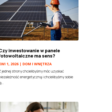
Czy inwestowanie w panele
fotowoltaiczne ma sens?
KWI 1, 2026
|
DOM I WNĘTRZA
Z jednej strony chcielibyśmy móc uzyskać
niezależność energetyczną i chcielibyśmy sobie
ą...