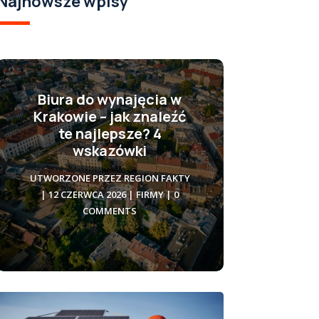
Najnowsze wpisy
Biura do wynajęcia w
Krakowie – jak znaleźć
te najlepsze? 4
wskazówki
UTWORZONE PRZEZ
REGION FAKTY
|
12 CZERWCA 2026
|
FIRMY
| 0
COMMENTS