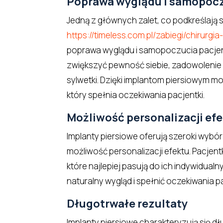
Poprawa wyglądu i samopoc
Jedną z głównych zalet, co podkreślają s
https://timeless.com.pl/zabiegi/chirurgia
poprawa wyglądu i samopoczucia pacje
zwiększyć pewność siebie, zadowolenie
sylwetki. Dzięki implantom piersiowym mo
który spełnia oczekiwania pacjentki.
Możliwość personalizacji ef
Implanty piersiowe oferują szeroki wybór
możliwość personalizacji efektu. Pacjent
które najlepiej pasują do ich indywidualn
naturalny wygląd i spełnić oczekiwania pa
Długotrwałe rezultaty
Implanty piersiowe charakteryzują się 