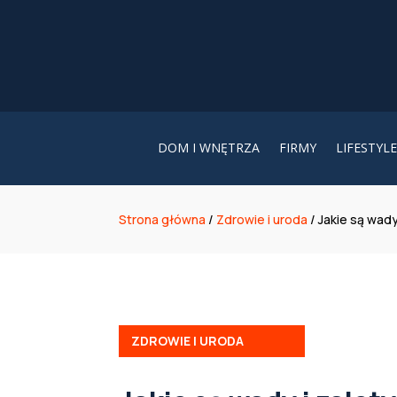
DOM I WNĘTRZA
FIRMY
LIFESTYLE
Strona główna
/
Zdrowie i uroda
/
Jakie są wady
ZDROWIE I URODA