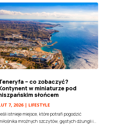
Teneryfa – co zobaczyć?
Kontynent w miniaturze pod
hiszpańskim słońcem
LUT 7, 2026
|
LIFESTYLE
Jeśli istnieje miejsce, które potrafi pogodzić
miłośnika mroźnych szczytów, gęstych dżungli i...