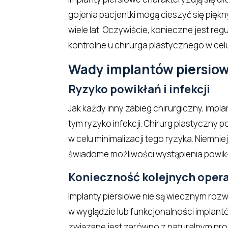
gojenia pacjentki mogą cieszyć się pię
wiele lat. Oczywiście, konieczne jest re
kontrolne u chirurga plastycznego w cel
Wady implantów piersio
Ryzyko powikłań i infekcji
Jak każdy inny zabieg chirurgiczny, impl
tym ryzyko infekcji. Chirurg plastyczny
w celu minimalizacji tego ryzyka. Niemnie
świadome możliwości wystąpienia powikł
Konieczność kolejnych opera
Implanty piersiowe nie są wiecznym roz
w wyglądzie lub funkcjonalności implant
związane jest zarówno z naturalnym proc