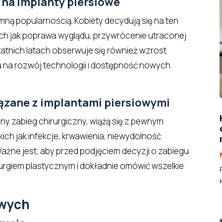
 na implanty piersiowe
omną popularnością. Kobiety decydują się na ten
ch jak poprawa wyglądu, przywrócenie utraconej
tatnich latach obserwuje się również wzrost
u na rozwój technologii i dostępność nowych
ązane z implantami piersiowymi
nny zabieg chirurgiczny, wiążą się z pewnym
kich jak infekcje, krwawienia, niewydolność
Ważne jest, aby przed podjęciem decyzji o zabiegu
urgiem plastycznym i dokładnie omówić wszelkie
owych