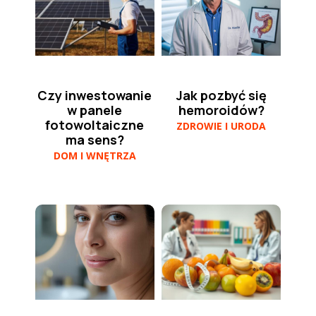
Czy inwestowanie
Jak pozbyć się
w panele
hemoroidów?
fotowoltaiczne
ZDROWIE I URODA
ma sens?
DOM I WNĘTRZA