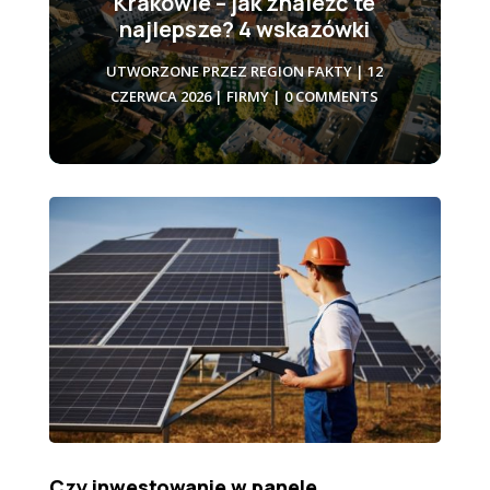
Krakowie – jak znaleźć te
najlepsze? 4 wskazówki
UTWORZONE PRZEZ
REGION FAKTY
|
12
CZERWCA 2026
|
FIRMY
| 0 COMMENTS
Czy inwestowanie w panele