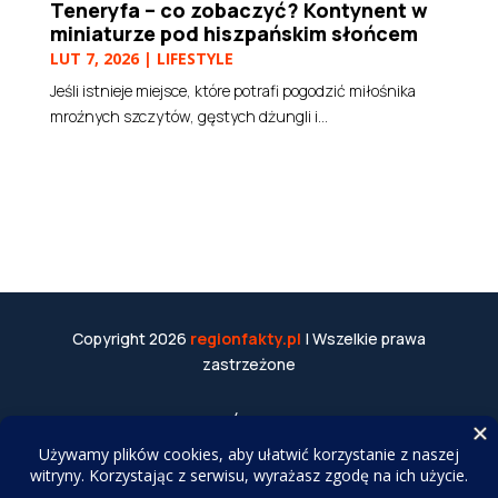
Teneryfa – co zobaczyć? Kontynent w
miniaturze pod hiszpańskim słońcem
LUT 7, 2026
|
LIFESTYLE
Jeśli istnieje miejsce, które potrafi pogodzić miłośnika
mroźnych szczytów, gęstych dżungli i...
Copyright 2026
regionfakty.pl
| Wszelkie prawa
zastrzeżone
WSPÓŁPRACA
Do tworzenia tekstów i obrazów wykorzystujemy