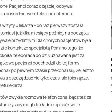
ione. Pacjenci coraz częściej odbywali
 za pośrednictwem telefonu i internetu.
 wizyty u lekarza – po raz pierwszy została
miast już kilka miesięcy później, na początku
bywale przydatnym. Dla chorych pacjentów była
zi o kontakt ze specjalistą. Pomimo tego, że
koiła, teleporada do dziś uznawana jest za
ątkowo pacjenci podchodzili do tej formy
dnak po pewnym czasie przekonali się, że jest to
la oszczędzać nie tylko czas, ale i pieniądze,
etu lekarza.
entów zwykła rozmowa telefoniczna, bądź też za
tarczy, aby mogli dokładnie opisać swoje