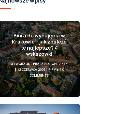
Najnowsze wpisy
Biura do wynajęcia w
Krakowie – jak znaleźć
te najlepsze? 4
wskazówki
UTWORZONE PRZEZ
REGION FAKTY
|
12 CZERWCA 2026
|
FIRMY
| 0
COMMENTS