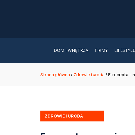
DOM I WNĘTRZA
FIRMY
LIFESTYLE
Strona główna
/
Zdrowie i uroda
/
E-recepta – r
ZDROWIE I URODA