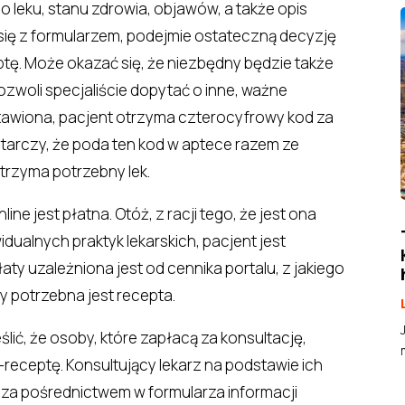
 leku, stanu zdrowia, objawów, a także opis
 się z formularzem, podejmie ostateczną decyzję
tę. Może okazać się, że niezbędny będzie także
ozwoli specjaliście dopytać o inne, ważne
stawiona, pacjent otrzyma czterocyfrowy kod za
tarczy, że poda ten kod w aptece razem ze
trzyma potrzebny lek.
ine jest płatna. Otóż, z racji tego, że jest ona
ualnych praktyk lekarskich, pacjent jest
ty uzależniona jest od cennika portalu, z jakiego
ry potrzebna jest recepta.
lić, że osoby, które zapłacą za konsultację,
-receptę. Konsultujący lekarz na podstawie ich
 za pośrednictwem w formularza informacji