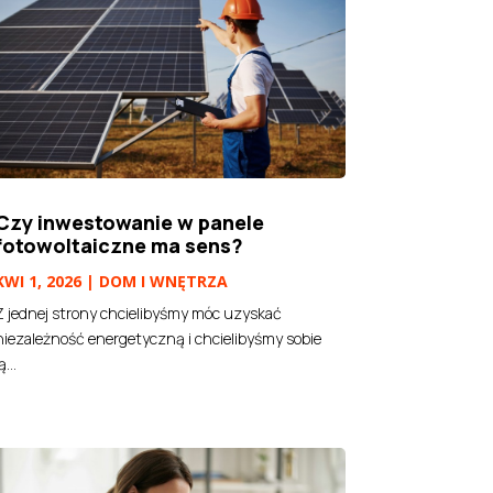
Czy inwestowanie w panele
fotowoltaiczne ma sens?
KWI 1, 2026
|
DOM I WNĘTRZA
Z jednej strony chcielibyśmy móc uzyskać
niezależność energetyczną i chcielibyśmy sobie
ą...