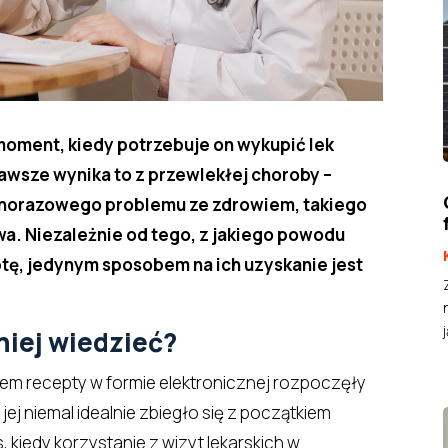
 moment, kiedy potrzebuje on wykupić
lek
awsze wynika to z przewlekłej choroby –
ednorazowego problemu ze zdrowiem, takiego
a. Niezależnie od tego, z jakiego powodu
ptę, jedynym sposobem na ich uzyskanie jest
j
niej wiedzieć?
m recepty w formie elektronicznej rozpoczęły
ę jej niemal idealnie zbiegło się z początkiem
, kiedy korzystanie z wizyt lekarskich w