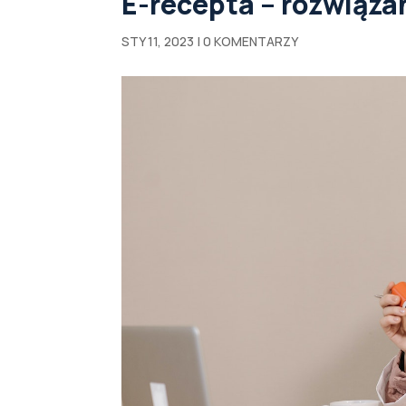
E-recepta – rozwiąza
STY 11, 2023
|
0 KOMENTARZY