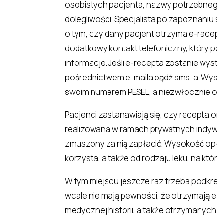
osobistych pacjenta, nazwy potrzebnego
dolegliwości. Specjalista po zapoznaniu
o tym, czy dany pacjent otrzyma e-recep
dodatkowy kontakt telefoniczny, który p
informacje. Jeśli e-recepta zostanie wy
pośrednictwem e-maila bądź sms-a. Wys
swoim numerem PESEL, a niezwłocznie o
Pacjenci zastanawiają się, czy recepta onl
realizowana w ramach prywatnych indywid
zmuszony za nią zapłacić. Wysokość opła
korzysta, a także od rodzaju leku, na któ
W tym miejscu jeszcze raz trzeba podkreś
wcale nie mają pewności, że otrzymają e
medycznej historii, a także otrzymanych