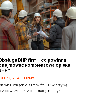
Obsługa BHP firm – co powinna
obejmować kompleksowa opieka
BHP?
LUT 13, 2026
|
FIRMY
Dla wielu właścicieli firm skrót BHP kojarzy się
przede wszystkim z biurokracją, nudnymi...