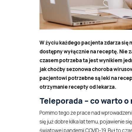
W życiu każdego pacjenta zdarza się
dostępny wyłącznie na receptę. Nie z
czasem potrzeba ta jest wynikiem j
jak choćby sezonowa choroba wirusow
pacjentowi potrzebne są leki na rece
otrzymanie recepty od lekarza.
Teleporada – co warto o 
Pomimo tego że prace nad wprowadzenie
się już dobre kilka lat temu, pojawienie si
światowej pandemii COVID-19. Był to czas