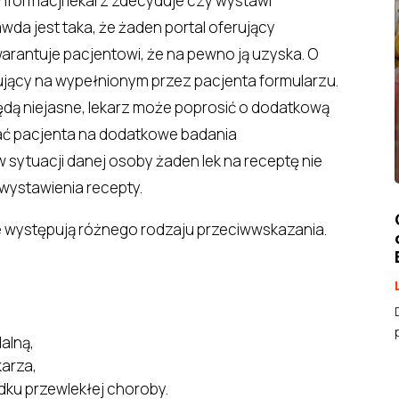
nformacji lekarz zdecyduje czy wystawi
awda jest taka, że żaden portal oferujący
arantuje pacjentowi, że na pewno ją uzyska. O
ujący na wypełnionym przez pacjenta formularzu.
będą niejasne, lekarz może poprosić o dodatkową
ać pacjenta na dodatkowe badania
 sytuacji danej osoby żaden lek na receptę nie
wystawienia recepty.
że występują różnego rodzaju przeciwwskazania.
alną,
karza,
ku przewlekłej choroby.