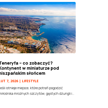
Teneryfa – co zobaczyć?
Kontynent w miniaturze pod
hiszpańskim słońcem
LUT 7, 2026
|
LIFESTYLE
Jeśli istnieje miejsce, które potrafi pogodzić
miłośnika mroźnych szczytów, gęstych dżungli i...