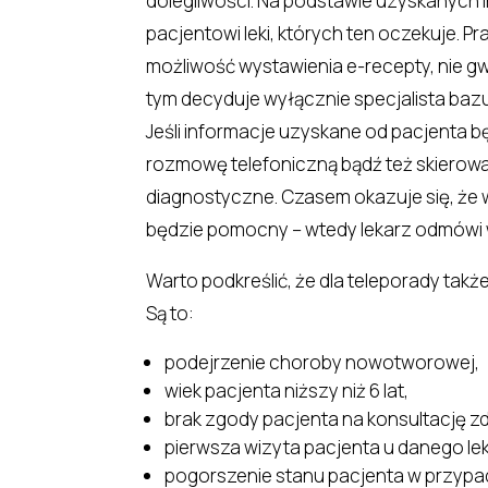
dolegliwości. Na podstawie uzyskanych i
pacjentowi leki, których ten oczekuje. Pr
możliwość wystawienia e-recepty, nie gw
tym decyduje wyłącznie specjalista baz
Jeśli informacje uzyskane od pacjenta 
rozmowę telefoniczną bądź też skierow
diagnostyczne. Czasem okazuje się, że w
będzie pomocny – wtedy lekarz odmówi 
Warto podkreślić, że dla teleporady tak
Są to:
podejrzenie choroby nowotworowej,
wiek pacjenta niższy niż 6 lat,
brak zgody pacjenta na konsultację zd
pierwsza wizyta pacjenta u danego le
pogorszenie stanu pacjenta w przypad